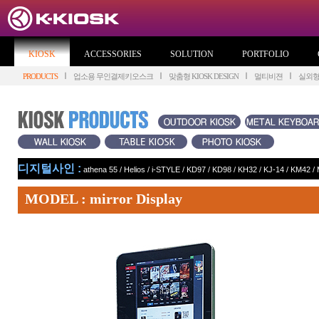
KIOSK
ACCESSORIES
SOLUTION
PORTFOLIO
PRODUCTS
업소용 무인결제키오스크
맞춤형 KIOSK DESIGN
멀티비젼
실외
디지털사인 :
athena 55
/
Helios
/
i-STYLE
/
KD97
/
KD98
/
KH32
/
KJ-14
/
KM42
/
MODEL : mirror Display