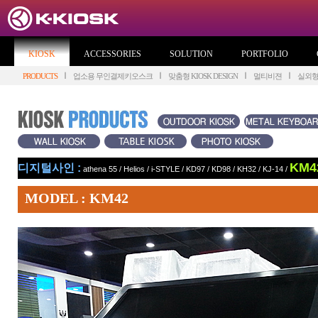
KIOSK
ACCESSORIES
SOLUTION
PORTFOLIO
PRODUCTS
업소용 무인결제키오스크
맞춤형 KIOSK DESIGN
멀티비젼
실외
KM4
디지털사인 :
athena 55
/
Helios
/
i-STYLE
/
KD97
/
KD98
/
KH32
/
KJ-14
/
MODEL : KM42