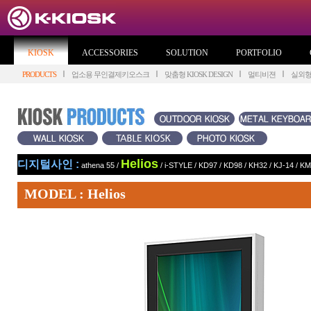
KIOSK
ACCESSORIES
SOLUTION
PORTFOLIO
PRODUCTS
업소용 무인결제키오스크
맞춤형 KIOSK DESIGN
멀티비젼
실외
Helios
디지털사인 :
athena 55
/
/
i-STYLE
/
KD97
/
KD98
/
KH32
/
KJ-14
/
KM
MODEL : Helios