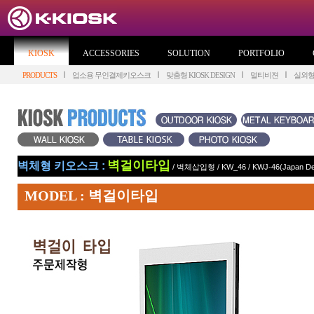
KIOSK
ACCESSORIES
SOLUTION
PORTFOLIO
PRODUCTS
업소용 무인결제키오스크
맞춤형 KIOSK DESIGN
멀티비젼
실외
벽걸이타입
벽체형 키오스크 :
/
벽체삽입형
/
KW_46
/
KWJ-46(Japan De
MODEL : 벽걸이타입