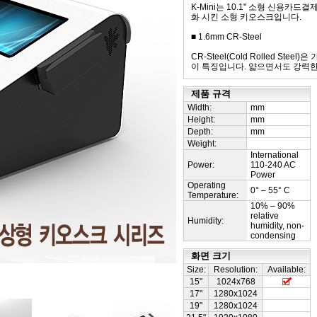
K-Mini는 10.1" 소형 신용
화 시킨 소형 키오스크입니다.
■ 1.6mm CR-Steel
CR-Steel(Cold Rolled S
이 특징입니다. 얇으면서도 강력한 C
제품 규격
Width:
mm
Height:
mm
Depth:
mm
Weight:
International
Power:
110-240 AC
Power
Operating
0° – 55° C
Temperature:
10% – 90%
relative
Humidity:
humidity, non-
condensing
화면 크기
Size:
Resolution:
Available:
15"
1024x768
17"
1280x1024
19"
1280x1024