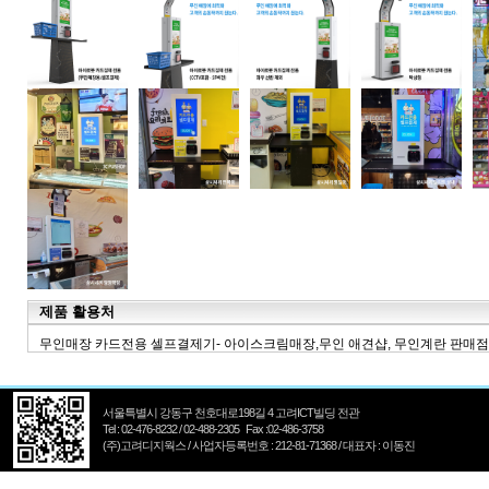
제품 활용처
무인매장 카드전용 셀프결제기- 아이스크림매장,무인 애견샵, 무인계란 판매점
서울특별시 강동구 천호대로198길 4 고려ICT빌딩 전관
Tel : 02-476-8232 / 02-488-2305 Fax :02-486-3758
(주)고려디지웍스 / 사업자등록번호 : 212-81-71368 / 대표자 : 이동진