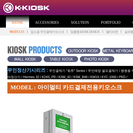
KIOSK
ACCESSORIES
SOLUTION
PORTFOLIO
PRODUCTS
업소용 무인결제키오스크
맞춤형 KIOSK DESIGN
멀티비젼
실외
무인정산기시리즈 :
무인결제기 “名作” Series
/
무인매장 셀프결제기
/
병원용 
아정산기
/
Hermes 32
/
K24S_PR
/
KSM_42
/
KSM_B46
/
KW19
/
KYC-1000
/
PKD
/
MODEL : 아이멀티 카드결제전용키오스크