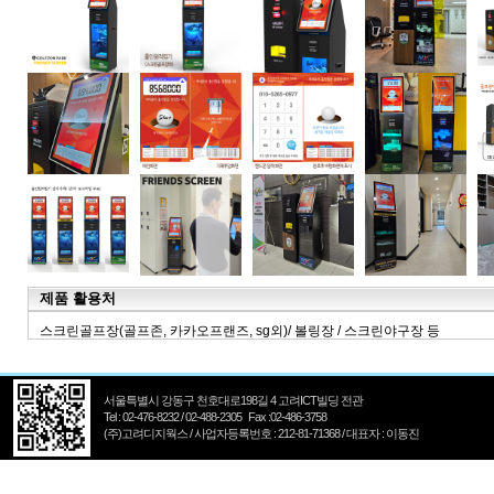
제품 활용처
스크린골프장(골프존, 카카오프랜즈, sg외)/ 볼링장 / 스크린야구장 등
서울특별시 강동구 천호대로198길 4 고려ICT빌딩 전관
Tel : 02-476-8232 / 02-488-2305 Fax :02-486-3758
(주)고려디지웍스 / 사업자등록번호 : 212-81-71368 / 대표자 : 이동진