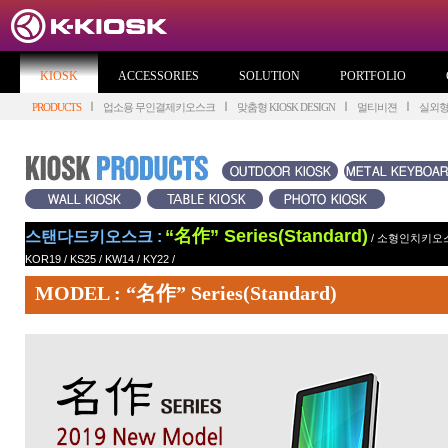
KIOSK
ACCESSORIES
SOLUTION
PORTFOLIO
PRODUCTS
업소용 무인결제키오스크
맞춤형 KIOSK DESIGN
멀티비젼
실외
“名作” Series(Standard)
스탠다드키오스크 :
/
소형인치키오
KOR19
/
KS25
/
KW14
/
KY22
/
MODEL : “名作” Series(Standard)