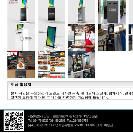
제품 활용처
본 디자인은 무인정산기 모델로 디자인 구축, 솔리드웍스 설계, 함체제작, 결
고객의 요청에 따라 단, 한대라도 저렴하게 커스텀해 드립니다..
서울특별시 강동구 천호대로198길 4 고려ICT빌딩 전관
Tel : 02-476-8232 / 02-488-2305 Fax :02-486-3758
(주)고려디지웍스 / 사업자등록번호 : 212-81-71368 / 대표자 : 이동진