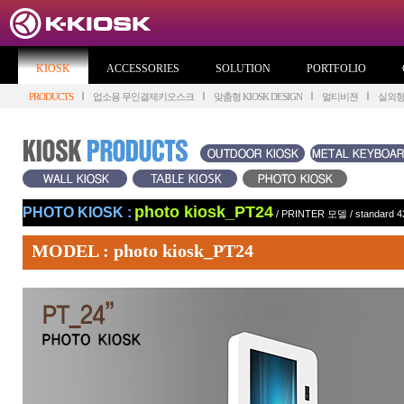
KIOSK
ACCESSORIES
SOLUTION
PORTFOLIO
PRODUCTS
업소용 무인결제키오스크
맞춤형 KIOSK DESIGN
멀티비젼
실외
photo kiosk_PT24
PHOTO KIOSK :
/
PRINTER 모델
/
standard 4
MODEL : photo kiosk_PT24