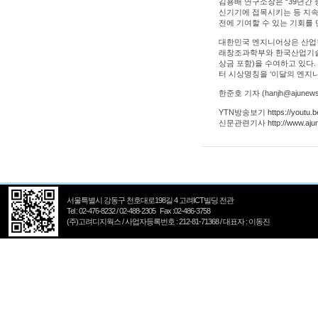
김용배 연구소장은 “39년간
신기기에 접목시키는 등 지속
전에 기여할 수 있는 기회를
대한민국 엔지니어상은 산업현
래창조과학부와 한국산업기술
상금 포함)을 수여하고 있다.
터 시상명칭을 ‘이달의 엔지
한준호 기자 (hanjh@ajunews.c
YTN방송보기
https://youtu
신문관련기사
http://www.a
서울특별시 강동구 천호대로198길 4 고려ICT빌딩 전관
Tel : 02-476-8232 / 02-488-2305 Fax :02-486-3758
(주)고려디지웍스 / 사업자등록번호 : 212-81-71368 / 대표자 : 이동진