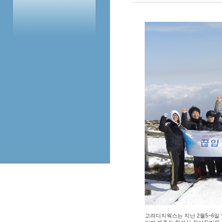
고려디지웍스는 지난 2월5~6일