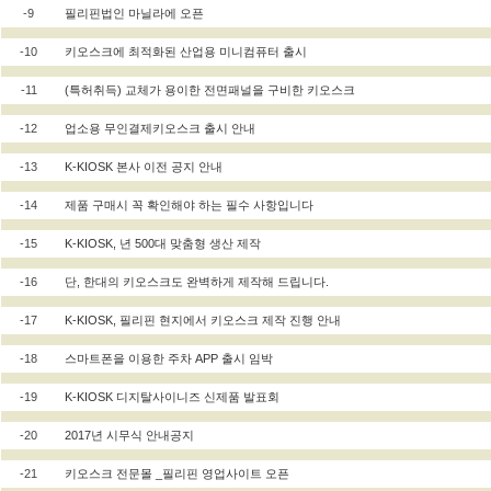
-9
필리핀법인 마닐라에 오픈
-10
키오스크에 최적화된 산업용 미니컴퓨터 출시
-11
(특허취득) 교체가 용이한 전면패널을 구비한 키오스크
-12
업소용 무인결제키오스크 출시 안내
-13
K-KIOSK 본사 이전 공지 안내
-14
제품 구매시 꼭 확인해야 하는 필수 사항입니다
-15
K-KIOSK, 년 500대 맞춤형 생산 제작
-16
단, 한대의 키오스크도 완벽하게 제작해 드립니다.
-17
K-KIOSK, 필리핀 현지에서 키오스크 제작 진행 안내
-18
스마트폰을 이용한 주차 APP 출시 임박
-19
K-KIOSK 디지탈사이니즈 신제품 발표회
-20
2017년 시무식 안내공지
-21
키오스크 전문몰 _필리핀 영업사이트 오픈