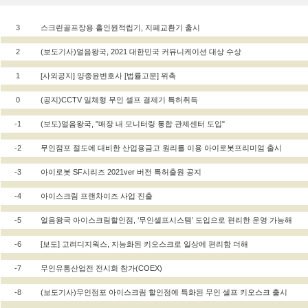
3
스크린골프장용 홀인원적립기, 지폐교환기 출시
2
(보도기사)얼음왕국, 2021 대한민국 커뮤니케이션 대상 수상
1
[사외공지] 양종윤변호사 [법률고문] 위촉
0
(공지)CCTV 일체형 무인 셀프 결제기 특허취득
-1
(보도)얼음왕국, "매장 내 모니터링 통합 관제센터 도입"
-2
무인점포 절도에 대비한 산업용금고 원리를 이용 아이로봇프리미엄 출시
-3
아이로봇 SF시리즈 2021ver 버전 특허출원 공지
-4
아이스크림 프랜차이즈 사업 진출
-5
얼음왕국 아이스크림할인점, ‘무인셀프시스템’ 도입으로 편리한 운영 가능해
-6
[보도] 고려디지웍스, 지능화된 키오스크로 일상에 편리함 더해
-7
무인유통산업전 전시회 참가(COEX)
-8
(보도기사)무인점포 아이스크림 할인점에 특화된 무인 셀프 키오스크 출시