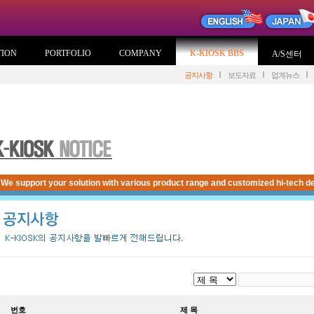
TION
PORTFOLIO
COMPANY
K-KIOSK BBS
A/S센터
공지사항
보도자료
업계뉴스
We support your solution with various product range and customized hi-tech de
번호
제 목