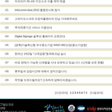
-60
아프리카 케냐에 키오스크 수출 계약 체결
-61
Infocomm Asia 2010 홍콩전시회 참가
-62
고려키오스크와 도망자플랜비의 만남 기대해주세요
-63
추석연휴기간 서비스 이용안내
-64
Digital Signage 솔루션 홈페이지 오픈안내
-65
[경축]기술혁신형 우수중소기업 INNO-BIZ선정(중소기업청)
-66
한라산 1박2일 "고객감동"동계워크샵 실시
-67
바로 판매가 가능한 신제품을 사내 보유하고 있습니다. (신제품 보유 현황)
-68
휴무일과 상담시간에 대해서 공지드립니다.
-69
무엇을 도와드릴까요? 신속하게 답해드리겠습니다.
[이전10개]
1
2
3
4
5
6
7
8 [다음10개]
CT빌딩 전관
-3758