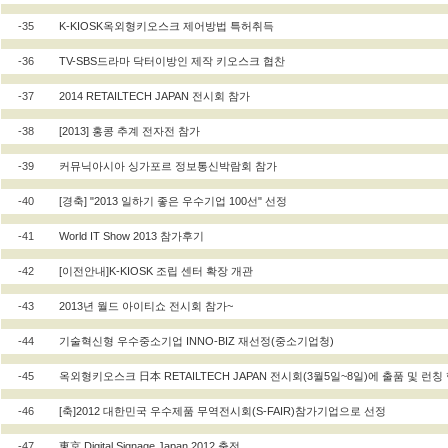
-35
K-KIOSK옥외형키오스크 제어방법 특허취득
-36
TV-SBS드라마 닥터이방인 제작 키오스크 협찬
-37
2014 RETAILTECH JAPAN 전시회 참가
-38
[2013] 홍콩 추계 전자전 참가
-39
커뮤닉아시아 싱가포르 정보통신박람회 참가
-40
[경축] "2013 일하기 좋은 우수기업 100선" 선정
-41
World IT Show 2013 참가후기
-42
[이전안내]K-KIOSK 조립 센터 확장 개관
-43
2013년 월드 아이티쇼 전시회 참가~
-44
기술혁신형 우수중소기업 INNO-BIZ 재선정(중소기업청)
-45
옥외형키오스크 日本 RETAILTECH JAPAN 전시회(3월5일~8일)에 출품 및 런칭
-46
[축]2012 대한민국 우수제품 무역전시회(S-FAIR)참가기업으로 선정
-47
東京 Digital Signage Japan 2012 출전