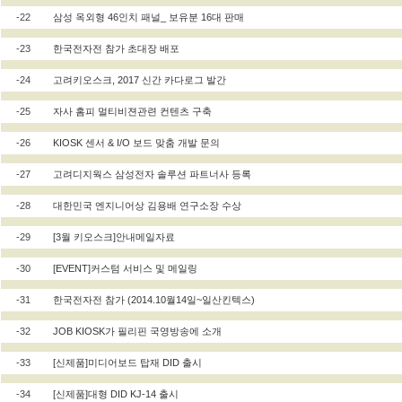
-22
삼성 옥외형 46인치 패널_ 보유분 16대 판매
-23
한국전자전 참가 초대장 배포
-24
고려키오스크, 2017 신간 카다로그 발간
-25
자사 홈피 멀티비젼관련 컨텐츠 구축
-26
KIOSK 센서 & I/O 보드 맞춤 개발 문의
-27
고려디지웍스 삼성전자 솔루션 파트너사 등록
-28
대한민국 엔지니어상 김용배 연구소장 수상
-29
[3월 키오스크]안내메일자료
-30
[EVENT]커스텀 서비스 및 메일링
-31
한국전자전 참가 (2014.10월14일~일산킨텍스)
-32
JOB KIOSK가 필리핀 국영방송에 소개
-33
[신제품]미디어보드 탑재 DID 출시
-34
[신제품]대형 DID KJ-14 출시