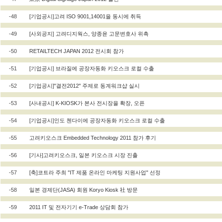
-48
[기업공시]고려 ISO 9001,14001을 동시에 취득
-49
[사외공지] 고려디지웍스, 양종윤 고문변호사 위촉
-50
RETAILTECH JAPAN 2012 전시회 참가
-51
[기업공시] 브라질에 공장자동화 키오스크 로컬 수출
-52
[기업공시]"결전2012" 주제로 동계워크샵 실시
-53
[사내공시] K-KIOSK가 본사 전시장을 확장, 오픈
-54
[기업공시]인도 첸다이에 공장자동화 키오스크 로컬 수출
-55
고려키오스크 Embedded Technology 2011 참가 후기
-56
[기사]고려키오스크, 일본 키오스크 시장 진출
-57
[축]코트라 주최 "IT 제품 온라인 마케팅 지원사업" 선정
-58
일본 경제단(JASA) 회원 Koryo Kiosk 社 방문
-59
2011 IT 및 전자기기 e-Trade 상담회 참가