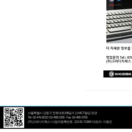
서울특별시 강동구 천호대로198길 4 고려ICT빌딩 전관
Tel : 02-476-8232 / 02-488-2305 Fax :02-486-3758
(주)고려디지웍스 / 사업자등록번호 : 212-81-71368 / 대표자 : 이동진